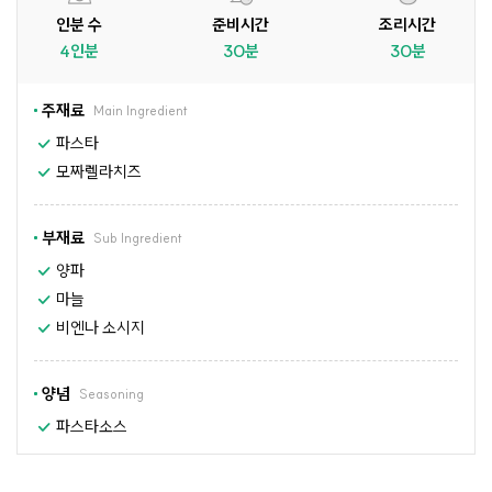
인분 수
준비시간
조리시간
4인분
30분
30분
주재료
Main Ingredient
파스타
모짜렐라치즈
부재료
Sub Ingredient
양파
마늘
비엔나 소시지
양념
Seasoning
파스타소스