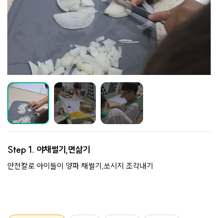
Step 1.
야채썰기,면삶기
안전칼로 아이들이 양파 채썰기,쏘시지 조각내기