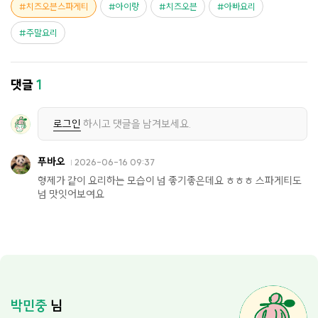
치즈오븐스파게티
아이랑
치즈오븐
아빠요리
주말요리
댓글
1
로그인
하시고 댓글을 남겨보세요.
푸바오
2026-06-16 09:37
형제가 같이 요리하는 모습이 넘 좋기좋은데요 ㅎㅎㅎ 스파게티도
넘 맛잇어보여요
박민중
님