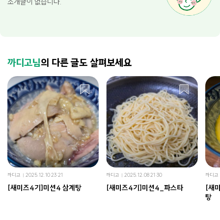
소개글이 없습니다.
까디고님
의 다른 글도 살펴보세요
까디고
2025.12.10 23:21
까디고
2025.12.08 21:30
까디고
[새미즈4기]미션4 삼계탕
[새미즈4기]미션4_파스타
[새
탕