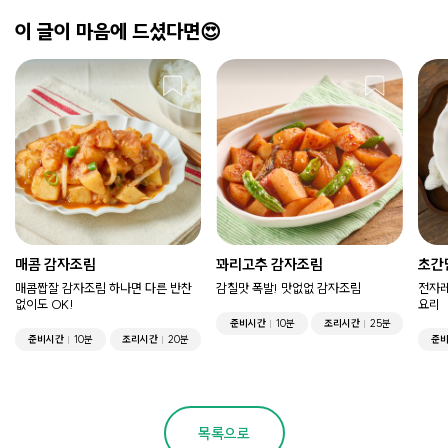
이 글이 마음에 드셨다면😍
매콤 감자조림
꽈리고추 감자조림
초간
매콤짭잘 감자조림 하나면 다른 반찬
감칠맛 폭발! 맛없없 감자조림
전자레
없이도 OK!
요리
준비시간
10분
조리시간
25분
준비시간
10분
조리시간
20분
준
목록으로