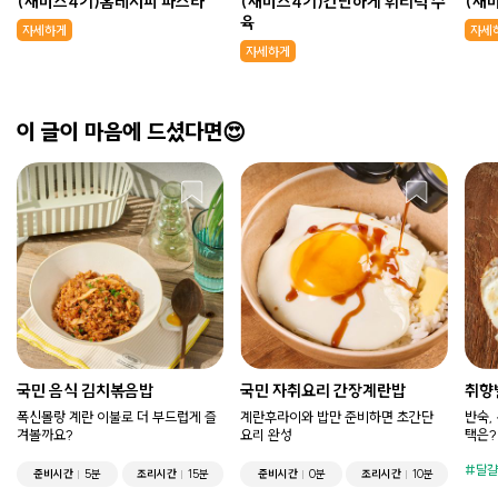
(새미즈4기)홈레시피 파스타
(새미즈4기)간단하게 휘리릭 수
(새
육
자세하게
자세
자세하게
이 글이 마음에 드셨다면😍
국민 음식 김치볶음밥
국민 자취요리 간장계란밥
취향
폭신몰랑 계란 이불로 더 부드럽게 즐
계란후라이와 밥만 준비하면 초간단
반숙,
겨볼까요?
요리 완성
택은?
달걀
준비시간
5분
조리시간
15분
준비시간
0분
조리시간
10분