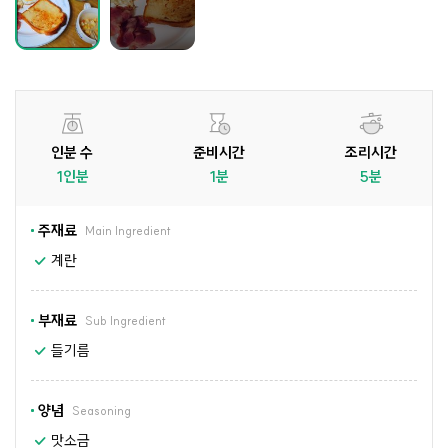
인분 수
준비시간
조리시간
1인분
1분
5분
주재료
Main Ingredient
계란
부재료
Sub Ingredient
들기름
양념
Seasoning
맛소금