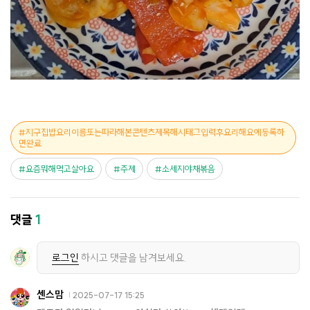
지구집밥요리이름또는따라해본콘텐츠제목해시태그입력후요리해요에등록하
면완료
요즘뭐해먹고살아요
주제
소세지야채볶음
댓글
1
로그인
하시고 댓글을 남겨보세요.
센스맘
2025-07-17 15:25