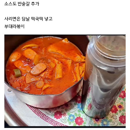
소스도 반숟갈 추가
사리면은 담날 떡국떡 넣고
부대라볶이