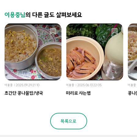
이용중님
의 다른 글도 살펴보세요
이용중
2025.09.29 21:10
이용중
2025.06.13 22:05
이용중
초간단 콩나물밥/냉국
떠리로 사는법
콩나
목록으로