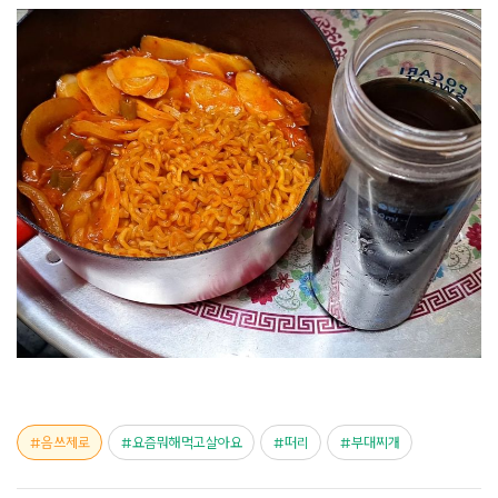
음쓰제로
요즘뭐해먹고살아요
떠리
부대찌개