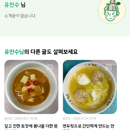
유민수
님
소개글이 없습니다.
유민수님
의 다른 글도 살펴보세요
유민수
2025.03.17 16:05
유민수
2025.01.24 10:18
깊고 진한 토장에 봄나물 더한 된
연두링으로 간단하게 만드는 만