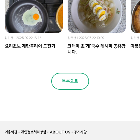
김민찬
2025.09.22 15:46
김민찬
2025.07.22 10:09
김민찬
요리초보 계란후라이 도전기
크래미 초'게'국수 레시피 공유합
따뜻
니다.
목록으로
이용약관
개인정보처리방침
ABOUT US
공지사항