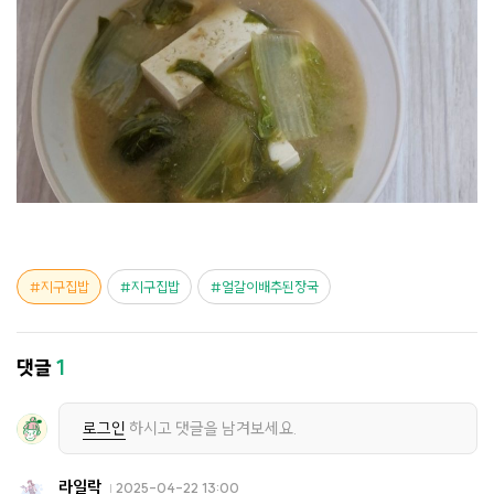
지구집밥
지구집밥
얼갈이배추된장국
댓글
1
로그인
하시고 댓글을 남겨보세요.
라일락
2025-04-22 13:00