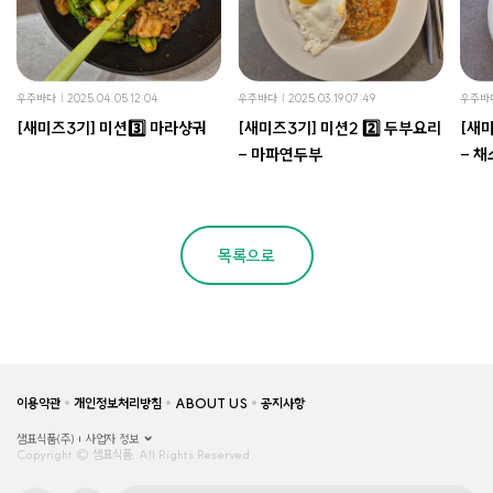
우주바다
2025.04.05 12:04
우주바다
2025.03.19 07:49
우주바
[새미즈3기] 미션3️⃣ 마라샹궈
[새미즈3기] 미션2 2️⃣ 두부요리
[새미
- 마파연두부
- 
목록으로
이용약관
개인정보처리방침
ABOUT US
공지사항
샘표식품(주)
사업자 정보
Copyright © 샘표식품, All Rights Reserved.