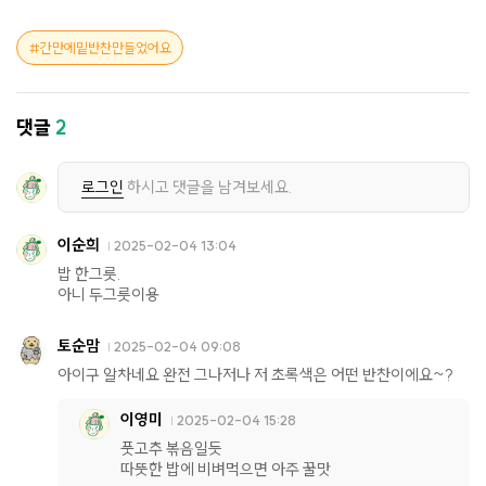
간만에밑반찬만들었어요
댓글
2
로그인
하시고 댓글을 남겨보세요.
이순희
2025-02-04 13:04
밥 한그릇.
아니 두그릇이용
토순맘
2025-02-04 09:08
아이구 알차네요 완전 그나저나 저 초록색은 어떤 반찬이에요~?
이영미
2025-02-04 15:28
풋고추 볶음일듯
따뜻한 밥에 비벼먹으면 아주 꿀맛