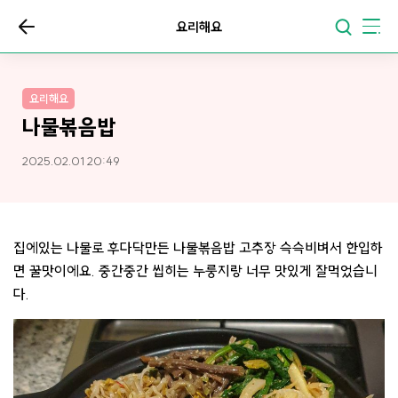
요리해요
요리해요
나물볶음밥
2025.02.01 20:49
집에있는 나물로 후다닥만든 나물볶음밥 고추장 슥슥비벼서 한입하
면 꿀맛이에요. 중간중간 씹히는 누룽지랑 너무 맛있게 잘먹었습니
다.