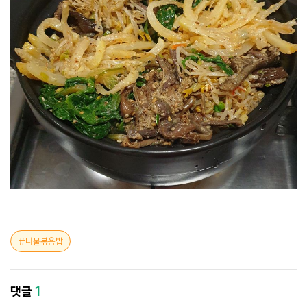
나물볶음밥
댓글
1