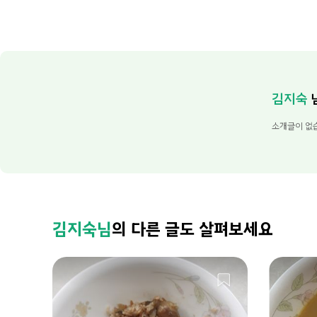
김지숙
소개글이 없
김지숙님
의 다른 글도 살펴보세요