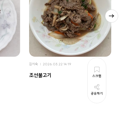
김지숙
2026.03.22 14:19
김지숙
조선불고기
육개
스크랩
공유하기