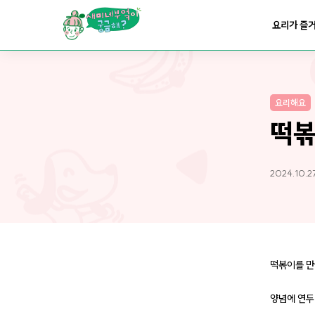
요리가
맛있어지는
부엌
요리가 즐
요리가
건강해지는
부엌
요리해요
요리가
쉬워지는
부엌
떡
2024.10.2
떡볶이를 만
양념에 연두