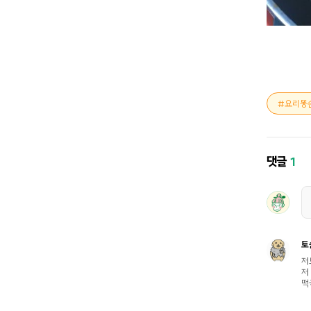
요리똥
댓글
1
토
저
저
떡