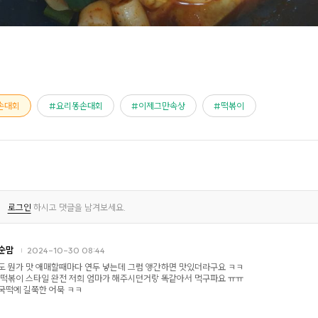
손대회
요리똥손대회
이제그만속상
떡볶이
로그인
하시고 댓글을 남겨보세요.
순맘
2024-10-30 08:44
도 뭔가 맛 애매할때마다 연두 넣는데 그럼 앵간하면 맛있더라구요 ㅋㅋ
 떡볶이 스타일 완전 저희 엄마가 해주시던거랑 똑같아서 먹구파요 ㅠㅠ
국떡에 길쭉한 어묵 ㅋㅋ