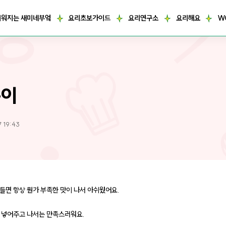
거워지는 새미네부엌
요리초보가이드
요리연구소
요리해요
W
볶이
7 19:43
들면 항상 뭔가 부족한 맛이 나서 아쉬웠어요.
 넣어주고 나서는 만족스러워요.