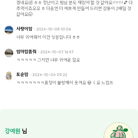
겠네요🤣 ㅎㅎ 장난이고 썸남 분도 재밌어 할 것 같아요!!!!!!!💕 다
추억이죠오오 ㅎ 다음엔 더 예쁘게 만들어 드리면 감동이 2배일 것
같아요🤭
사랑이맘
2024-10-08 10:06
너무 귀여워서 이건 성공입니다 ㅎㅎ
엄마밥좀줘
2024-10-07 16:57
ㅋㅋㅋㅋㅋ 그치만 너무 귀여운 걸요
토순맘
2024-10-04 09:22
ㅋㅋㅋㅋㅋㅋㅋ표정이 불쌍해서 웃겨요 💀 < 요 느낌쓰
강예원
님