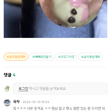
요리똥손대회
빼빼로만들기
상상그이상
요리똥손대회
댓글
4
로그인
하시고 댓글을 남겨보세요.
국자
2024-10-13 15:04
앜ㅋㅋㅋ 너무 웃겨요 ㅋㅋ 썸남 말고 평소 원한 있는 분 드리면 되