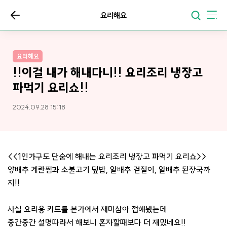
요리해요
요리해요
!!이걸 내가 해내다니!! 요리조리 냉장고
파먹기 요리쇼!!
2024.09.28 15:18
<<1인가구도 단숨에 해내는 요리조리 냉장고 파먹기 요리쇼>>
양배추 계란찜과 소불고기 덮밥, 알배추 겉절이, 알배추 된장국까
지!!
사실 요리용 키트를 본가에서 재미삼아 접해봤는데
중간중간 설명따라서 해보니 혼자할때보다 더 재밌네요!!