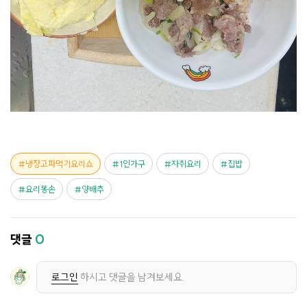
냉장고파먹기요리쇼
1인가구
자취요리
집밥
요리똥손
양배추
댓글
0
로그인
하시고 댓글을 남겨보세요.