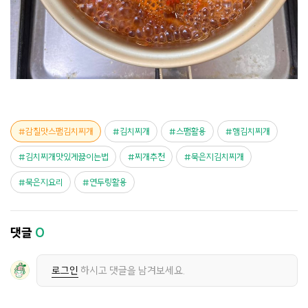
감칠맛스팸김치찌개
김치찌개
스팸활용
햄김치찌개
김치찌개맛있게끓이는법
찌개추천
묵은지김치찌개
묵은지요리
연두링활용
댓글
0
로그인
하시고 댓글을 남겨보세요.