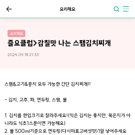
요리해요
요리해요
즐요클럽>감칠맛 나는 스팸김치찌개
2024.09.18 21:33
스팸&고기&꽁치 모두 가능한 간단 김치찌개!!
- 김치, 고추, 파, 연두링, 스팸, 물
1. 김치를 한입크기로 잘라주세요!(익은 김치는 좋지만, 묵은지가 아
니라도 식초1스푼이면 가능해요)
2. 물 500ml기준으로 연두링(다시마표고버섯맛)1알 넣어주세요