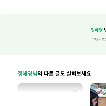
정혜영
소개글이 없
정혜영님
의 다른 글도 살펴보세요