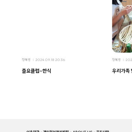
정혜영
2024.09.18 20:36
정혜영
202
즐요클럽-한식
우리가족 
이용약관
개인정보처리방침
ABOUT US
공지사항