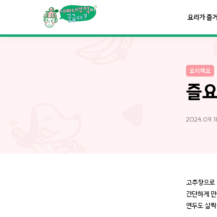
요리가
맛있어지는
부엌
요리가 즐
요리가
건강해지는
부엌
요리해요
요리가
쉬워지는
부엌
즐요
2024.09.1
고추장으로 
간단하게 만
연두도 살짝