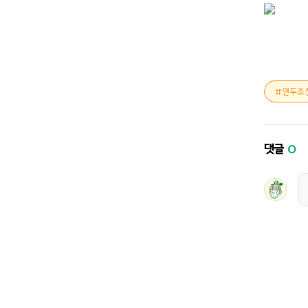
연두조
댓글
0