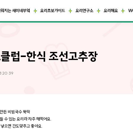
거워지는 새미네부엌
요리초보가이드
요리연구소
요리해요
W
클럽-한식 조선고추장
8 20:39
만든 비빔국수 뚝딱
들 수 있는 요리라 자주 해먹어요.
 넣으면 간도맞추고 좋아요.