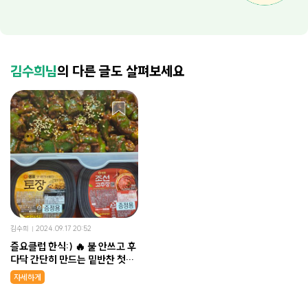
김수희님
의 다른 글도 살펴보세요
김수희
2024.09.17 20:52
즐요클럽 한식:) 🔥 불 안쓰고 후
다닥 간단히 만드는 밑반찬 첫번
째 #오이고추된장무침
자세하게