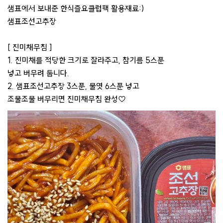
샘표에서 보내준 한식즐요클럽팩 활용재료:)
샘표조선고추장
[ 진미채무침 ]
1. 진미채를 적당한 크기로 잘라주고, 참기름 5스푼
넣고 버무려 둡니다.
2. 샘표조선고추장 3스푼, 물엿 6스푼 넣고
조물조물 버무리면 진미채무침 완성♡