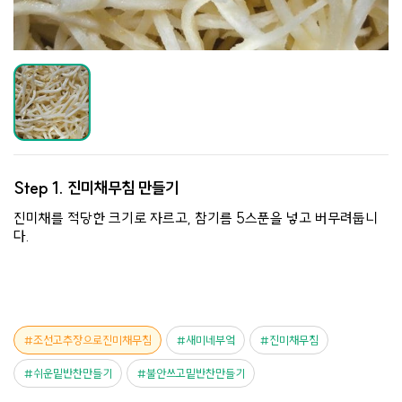
Step 1.
진미채무침 만들기
진미채를 적당한 크기로 자르고, 참기름 5스푼을 넣고 버무려둡니
다.
조선고추장으로진미채무침
새미네부엌
진미채무침
쉬운밑반찬만들기
불안쓰고밑반찬만들기