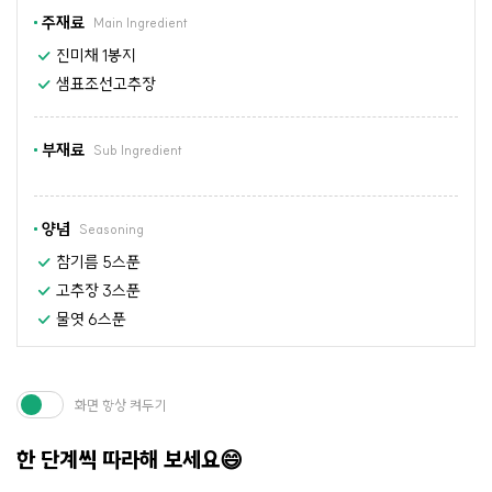
주재료
Main Ingredient
진미채 1봉지
샘표조선고추장
부재료
Sub Ingredient
양념
Seasoning
참기름 5스푼
고추장 3스푼
물엿 6스푼
화면 항상 켜두기
한 단계씩 따라해 보세요😄