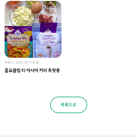
박영신
2024.09.11 15:36
즐요클럽 티 아시아 커리 푸팟퐁
목록으로