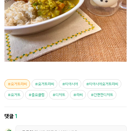
요거트라씨
요거트라씨
티아시아
티아시아요거트라씨
요거트
즐요클럽
디저트
라씨
간편한디저트
댓글
1