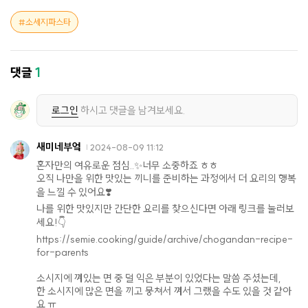
소세지파스타
댓글
1
로그인
하시고 댓글을 남겨보세요.
새미네부엌
2024-08-09 11:12
혼자만의 여유로운 점심..✨너무 소중하죠 ㅎㅎ
오직 나만을 위한 맛있는 끼니를 준비하는 과정에서 더 요리의 행복
을 느낄 수 있어요❣️
나를 위한 맛있지만 간단한 요리를 찾으신다면 아래 링크를 눌러보
세요!👇
https://semie.cooking/guide/archive/chogandan-recipe-
for-parents
소시지에 껴있는 면 중 덜 익은 부분이 있었다는 말씀 주셨는데,
한 소시지에 많은 면을 끼고 뭉쳐서 껴서 그랬을 수도 있을 것 같아
요 ㅠ