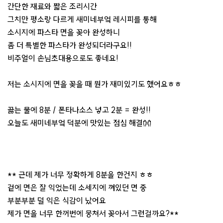
간단한 재료와 짧은 조리시간
그치만 평소랑 다르게 새미네부엌 레시피를 통해
소시지에 파스타 면을 꽂아 완성하니
좀 더 특별한 파스타가 완성되더라구요!!
비주얼이 손님초대용으로도 좋네요!
저는 소시지에 면을 꽂을 때 뭔가 재미있기도 했어요ㅎㅎ
끓는 물에 8분 / 폰타나소스 넣고 2분 = 완성!!
오늘도 새미네부엌 덕분에 맛있는 점심 해결👐
** 근데 제가 너무 정확하게 8분을 한건지 ㅎㅎ
겉에 면은 잘 익었는데 소세지에 껴있던 면 중
부분부분 덜 익은 식감이 났어요
제가 면을 너무 한꺼번에 뭉쳐서 꽂아서 그런걸까요?**