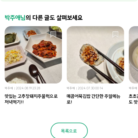
박주애님
의 다른 글도 살펴보세요
박주애
2024.08.19 23:28
박주애
2024.07.30 00:14
박주애
맛있는 고추장돼지주물럭으로
매콤어묵김밥 간단한 주말메뉴
초초
저녁먹기!!
로!
도 맛
목록으로