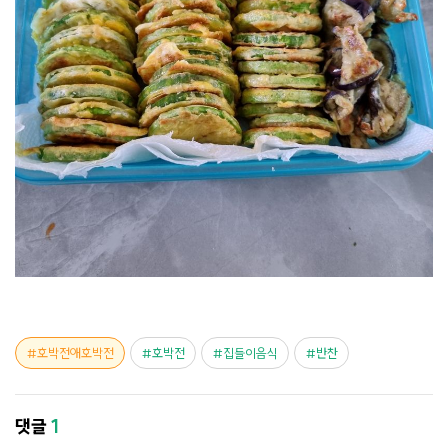
호박전애호박전
호박전
집들이음식
반찬
댓글
1