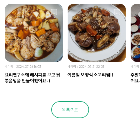
박미림
2024.07.26 16:03
박미림
2024.07.21 22:01
박미림
요리연구소에 레시피를 보고 닭
여름철 보양식 소꼬리찜!!
주말
볶음탕을 만들어봤어요 :)
어요:
목록으로