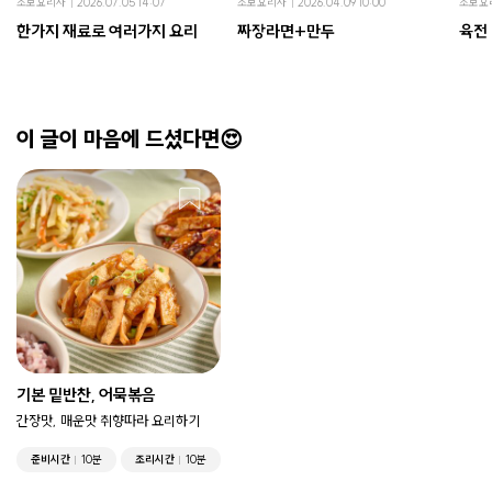
초보요리사
2026.07.05 14:07
초보요리사
2026.04.09 10:00
초보요
한가지 재료로 여러가지 요리
짜장라면+만두
육전
이 글이 마음에 드셨다면😍
기본 밑반찬, 어묵볶음
간장맛, 매운맛 취향따라 요리하기
준비시간
10분
조리시간
10분