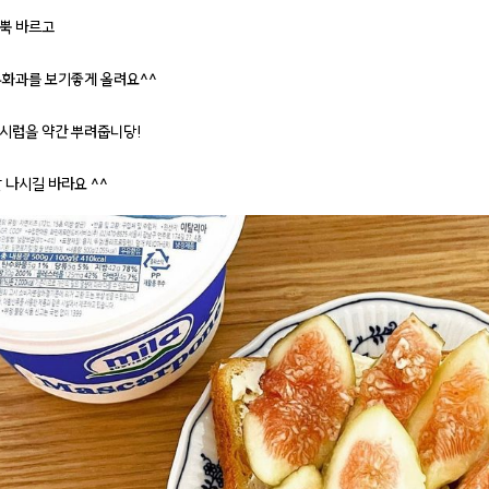
뿍 바르고
무화과를 보기좋게 올려요^^
시럽을 약간 뿌려줍니당!
 나시길 바라요 ^^