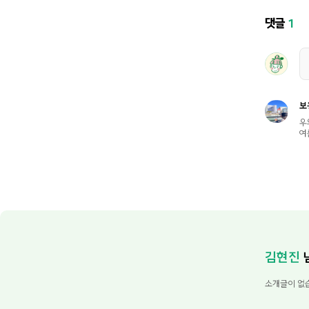
댓글
1
보
우
여름
김현진
소개글이 없