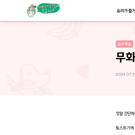
요리가
맛있어지는
부엌
요리가 즐
요리가
건강해지는
부엌
요리해요
요리가
쉬워지는
부엌
무
2024.07.1
정말 간단하
토스트기에 