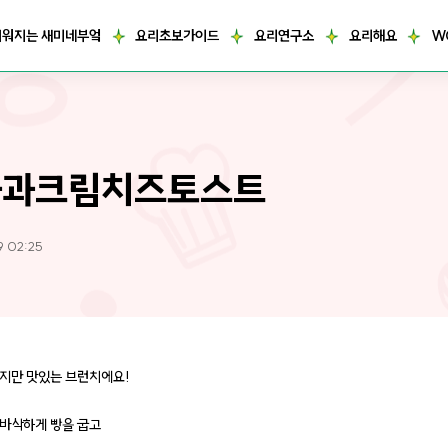
거워지는 새미네부엌
요리초보가이드
요리연구소
요리해요
W
화과크림치즈토스트
9 02:25
지만 맛있는 브런치에요!
바삭하게 빵을 굽고