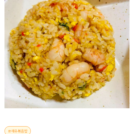
새우볶음밥