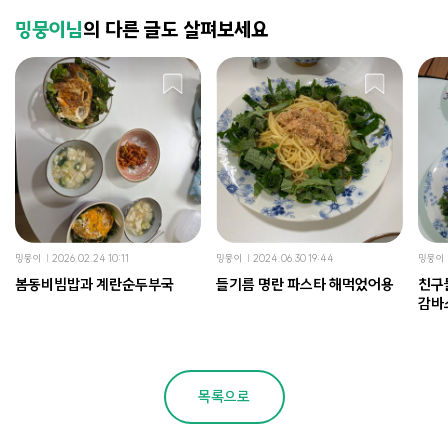
밍뭉이님
의 다른 글도 살펴보세요
밍뭉이
2026.02.24 10:11
밍뭉이
2024.06.30 19:44
밍뭉이
봄동비빔밥과 계란순두부국
들기름 명란 파스타 해먹었어용
친구
감바
목록으로