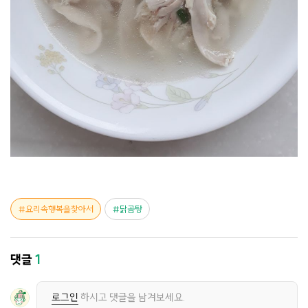
요리속행복을찾아서
닭곰탕
댓글
1
로그인
하시고 댓글을 남겨보세요.