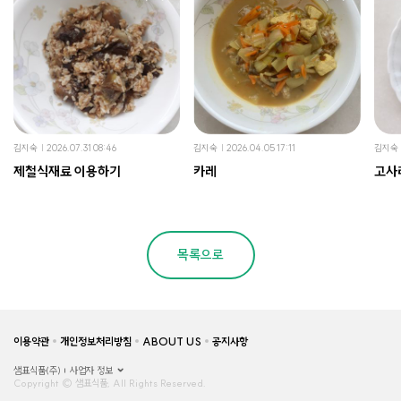
김지숙
2026.07.31 08:46
김지숙
2026.04.05 17:11
김지숙
제철식재료 이용하기
카레
고사
목록으로
이용약관
개인정보처리방침
ABOUT US
공지사항
샘표식품(주)
사업자 정보
Copyright © 샘표식품, All Rights Reserved.