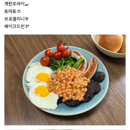
계란후라이🍳
토마토🍅
브로콜리니🥦
베이크드빈🫘