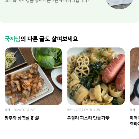
요리와 베이킹을 좋아하는 7년차 자취러입니다!
국자님
의 다른 글도 살펴보세요
국자
2024.10.13 15:01
국자
2024.09.01 17:38
국자
쌈추와 삼겹살🥬🐷
루꼴라 파스타 만들기💚
미역
결하