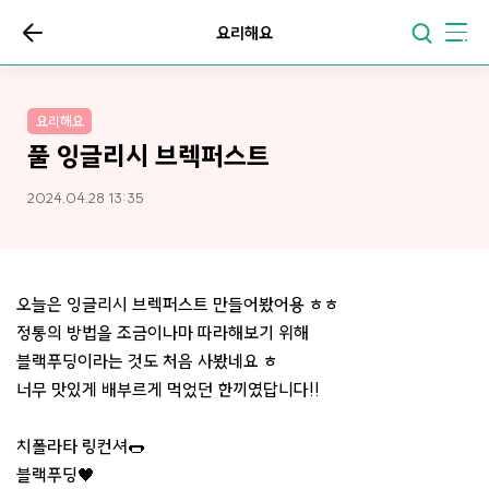
요리해요
요리해요
풀 잉글리시 브렉퍼스트
2024.04.28 13:35
오늘은 잉글리시 브렉퍼스트 만들어봤어용 ㅎㅎ
정통의 방법을 조금이나마 따라해보기 위해
블랙푸딩이라는 것도 처음 사봤네요 ㅎ
너무 맛있게 배부르게 먹었던 한끼였답니다!!
치폴라타 링컨셔🌭
블랙푸딩🖤