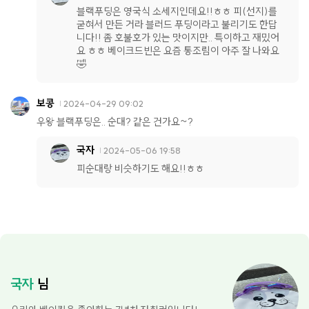
블랙푸딩은 영국식 소세지인데요!!ㅎㅎ 피(선지)를
굳혀서 만든 거라 블러드 푸딩이라고 불리기도 한답
니다!! 좀 호불호가 있는 맛이지만.. 특이하고 재밌어
요 ㅎㅎ 베이크드빈은 요즘 통조림이 아주 잘 나와요
🤣
보콩
2024-04-29 09:02
우왕 블랙푸딩은.. 순대? 같은 건가요~?
국자
2024-05-06 19:58
피순대랑 비슷하기도 해요!!ㅎㅎ
국자
님