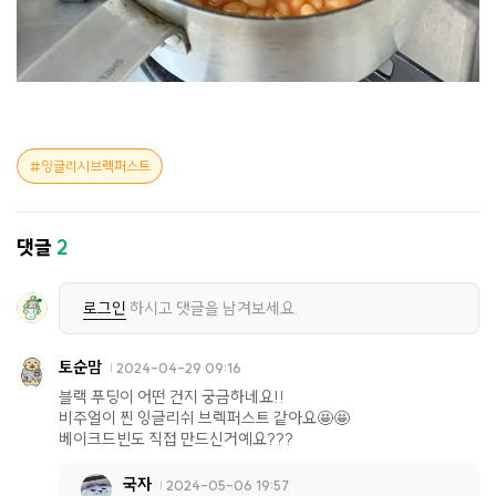
잉글리시브렉퍼스트
댓글
2
로그인
하시고 댓글을 남겨보세요.
토순맘
2024-04-29 09:16
블랙 푸딩이 어떤 건지 궁금하네요!!
비주얼이 찐 잉글리쉬 브렉퍼스트 같아요🤩🤩
베이크드빈도 직접 만드신거예요???
국자
2024-05-06 19:57