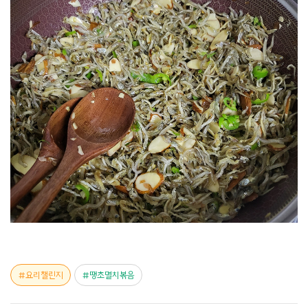
요리챌린지
땡초멸치볶음