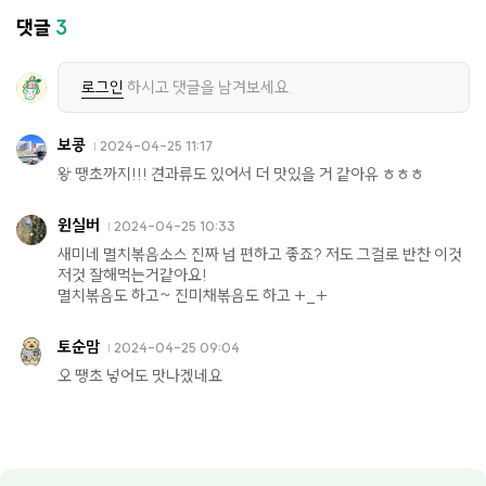
댓글
3
로그인
하시고 댓글을 남겨보세요.
보콩
2024-04-25 11:17
왕 땡초까지!!! 견과류도 있어서 더 맛있을 거 같아유 ㅎㅎㅎ
윈실버
2024-04-25 10:33
새미네 멸치볶음소스 진짜 넘 편하고 좋죠? 저도 그걸로 반찬 이것
저것 잘해먹는거같아요!
멸치볶음도 하고~ 진미채볶음도 하고 +_+
토순맘
2024-04-25 09:04
오 땡초 넣어도 맛나겠네요