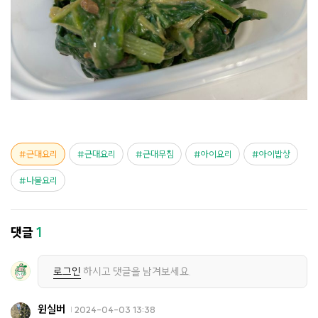
근대요리
근대요리
근대무침
아이요리
아이밥상
나물요리
댓글
1
로그인
하시고 댓글을 남겨보세요.
윈실버
2024-04-03 13:38