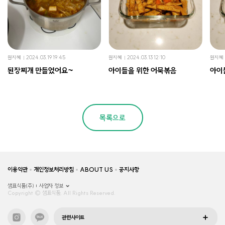
원지혜
2024.03.19 19:45
원지혜
2024.03.13 12:10
원지혜
된장찌개 만들었어요~
아이들을 위한 어묵볶음
아이
목록으로
이용약관
개인정보처리방침
ABOUT US
공지사항
샘표식품(주)
사업자 정보
Copyright © 샘표식품, All Rights Reserved.
관련사이트