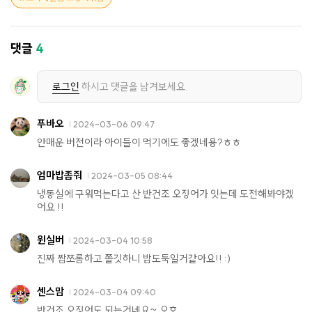
댓글
4
로그인
하시고 댓글을 남겨보세요.
푸바오
2024-03-06 09:47
안매운 버전이라 아이들이 먹기에도 좋겠네용?ㅎㅎ
엄마밥좀줘
2024-03-05 08:44
냉동실에 구워먹는다고 산 반건조 오징어가 잇는데 도전해봐야겠
어요 !!
윈실버
2024-03-04 10:58
진짜 짭쪼롬하고 쫄깃하니 밥도둑일거같아요!! :)
센스맘
2024-03-04 09:40
반건조 오징어도 되는거네요~ 오호