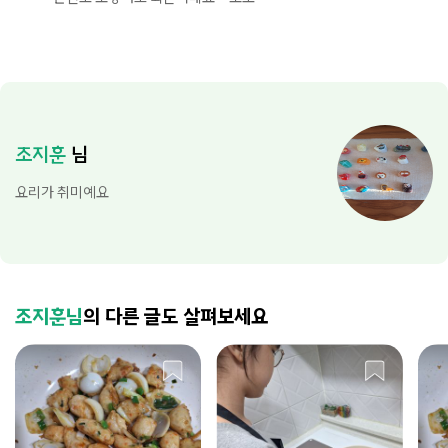
조지훈
님
요리가 취미예요
조지훈님
의 다른 글도 살펴보세요