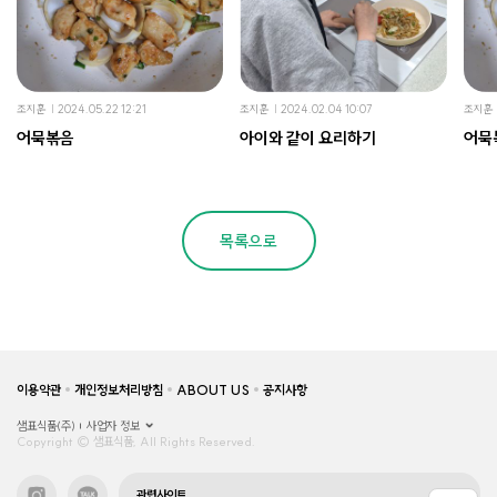
조지훈
2024.05.22 12:21
조지훈
2024.02.04 10:07
조지훈
어묵볶음
아이와 같이 요리하기
어묵
목록으로
이용약관
개인정보처리방침
ABOUT US
공지사항
샘표식품(주)
사업자 정보
Copyright © 샘표식품, All Rights Reserved.
관련사이트