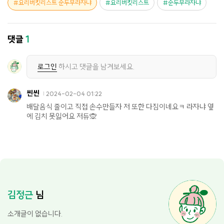
요리버킷리스트 순두부라자냐
요리버킷리스트
순두부라자냐
댓글
1
로그인
하시고 댓글을 남겨보세요.
씬씬
2024-02-04 01:22
배달음식 줄이고 직접 손수만들자 저 또한 다짐이네요ㅋ 라자냐 옆
에 김치 못잃어요 저듀🙊
김정근
님
소개글이 없습니다.