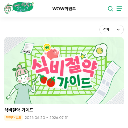
전체
요리가
맛있어지는
부엌
이벤트
진행중
종료
요리가
건강해지는
부엌
당첨자발표
전체
요리가
쉬워지는
부엌
식비절약 가이드
당첨자 발표
2026.06.30 ~ 2026.07.31