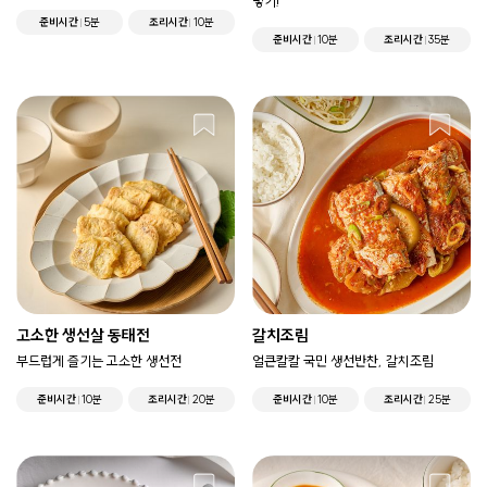
넣기!
준비시간
5분
조리시간
10분
준비시간
10분
조리시간
35분
고소한 생선살 동태전
갈치조림
부드럽게 즐기는 고소한 생선전
얼큰칼칼 국민 생선반찬, 갈치조림
준비시간
10분
조리시간
20분
준비시간
10분
조리시간
25분