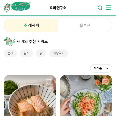
요리가
맛있어지는
부엌
요리연구소
요리가
건강해지는
부엌
레시피
솔루션
요리가
쉬워지는
부엌
새미의 추천 키워드
최신순
전체
김치
닭
저장요리
조회순
스크랩순
최신순