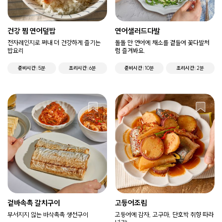
건강 찜 연어덮밥
연어샐러드다발
전자레인지로 쪄내 더 건강하게 즐기는
돌돌 만 연어에 채소를 곁들여 꽃다발처
밥요리
럼 즐겨봐요.
준비시간
5분
조리시간
6분
준비시간
10분
조리시간
2분
겉바속촉 갈치구이
고등어조림
부서지지 않는 바삭촉촉 생선구이
고등어에 감자, 고구마, 단호박 취향 따라