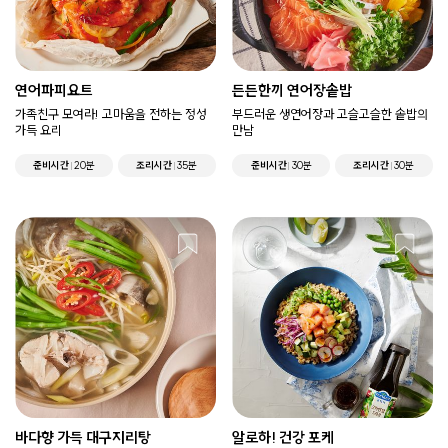
연어파피요트​
든든한끼 연어장솥밥
가족친구 모여라! 고마움을 전하는 정성
부드러운 생연어장과 고슬고슬한 솥밥의
가득 요리
만남
준비시간
20분
조리시간
35분
준비시간
30분
조리시간
30분
바다향 가득 대구지리탕
알로하! 건강 포케