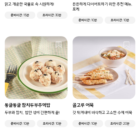
맑고 개운한 국물로 속 시원하게!
든든하게 다이어트하기 위한 추천 메뉴,
포케
준비시간
15분
조리시간
30분
준비시간
10분
조리시간
10분
동글동글 참치두부주먹밥
골고루 어묵
두부와 참치, 밥만 섞어 간편하게 끝!
갓 튀겨내어 바삭하고 고소한 수제 어묵
준비시간
10분
조리시간
10분
준비시간
10분
조리시간
20분