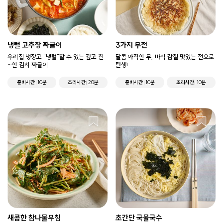
냉털 고추장 짜글이
3가지 무전
우리집 냉장고 "냉털"할 수 있는 깊고 진
달콤 아작한 무, 바삭 감칠 맛있는 전으로
~한 김치 짜글이
탄생!
준비시간
10분
조리시간
20분
준비시간
10분
조리시간
10분
새콤한 참나물무침
초간단 국물국수