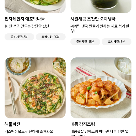
전자레인지 애호박나물
시원새콤 초간단 오이냉국
불 안 쓰고 만드는 간단한 반찬
휘리릭 냉국 만들어 원하는 재료 섞어 완
성!
준비시간
5분
조리시간
10분
준비시간
15분
조리시간
5분
해물파전
매콤 감자조림
믹스해산물로 간단하게 즐겨봐요
매콤짭잘 감자조림 하나면 다른 반찬 없