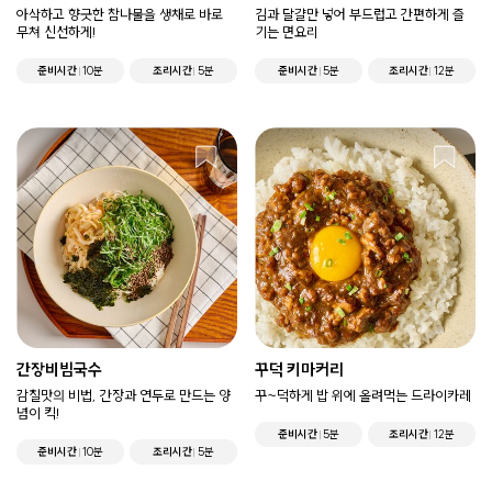
아삭하고 향긋한 참나물을 생채로 바로
김과 달걀만 넣어 부드럽고 간편하게 즐
무쳐 신선하게!
기는 면요리
준비시간
10분
조리시간
5분
준비시간
5분
조리시간
12분
간장비빔국수
꾸덕 키마커리
감칠맛의 비법, 간장과 연두로 만드는 양
꾸~덕하게 밥 위에 올려먹는 드라이카레
념이 킥!
준비시간
5분
조리시간
12분
준비시간
10분
조리시간
5분