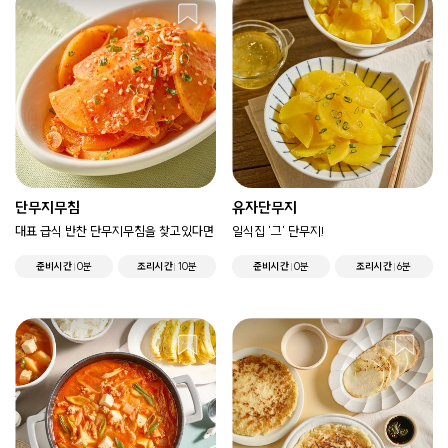
단무지무침
유자단무지
대표 급식 반찬 단무지무침을 찾고있다면
일식집 '그' 단무지!
준비시간
0분
조리시간
10분
준비시간
0분
조리시간
6분