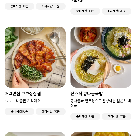
이도 OK!
준비시간
10분
조리시간
15분
준비시간
10분
조리시간
20분
매력만점 고추장삼겹
전주식 콩나물국밥
4:1:1:1 비율만 기억해요
콩나물과 연두링으로 완성하는 깊은맛 해
장국
준비시간
0분
조리시간
10분
준비시간
10분
조리시간
10분