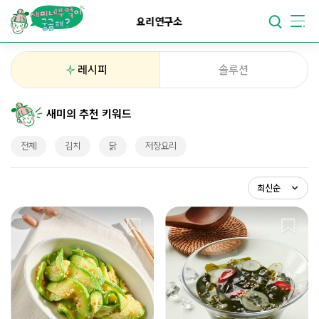
요리가
맛있어지는
부엌
요리연구소
요리가
건강해지는
부엌
레시피
솔루션
요리가
쉬워지는
부엌
새미의 추천 키워드
최신순
전체
김치
닭
저장요리
조회순
스크랩순
최신순