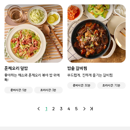
훈제오리 덮밥
밥솥 갈비찜
좋아하는 채소와 훈제오리 볶아 밥 위에
부드럽게, 진하게 즐기는 갈비찜
톡!
준비시간
30분
조리시간
70분
준비시간
5분
조리시간
3분
1
2
3
4
5