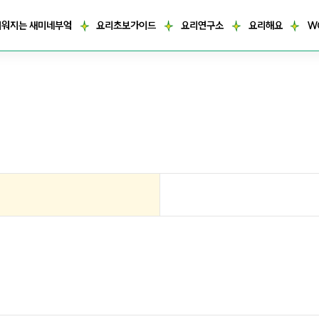
거워지는 새미네부엌
요리초보가이드
요리연구소
요리해요
W