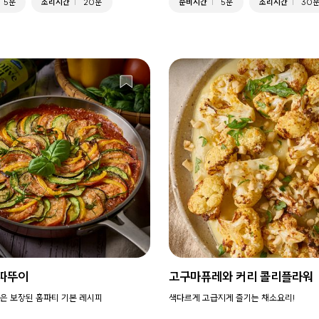
5분
조리시간
20분
준비시간
5분
조리시간
30
따뚜이
고구마퓨레와 커리 콜리플라워
은 보장된 홈파티 기본 레시피
색다르게 고급지게 즐기는 채소요리!