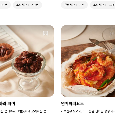
10분
조리시간
30분
준비시간
5분
조리시간
25분
과와 파이
연어파피요트​
소한 견과류로 그럴듯하게 요리하는 법
가족친구 모여라! 고마움을 전하는 정성 가