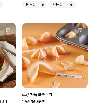
준비시간
0분
조리시간
20분
소망 가득 포춘쿠키
득 요리
마음을 담은 포춘쿠키