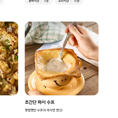
분
준비시간
5분
조리시간
15분
초간단 파이 수프
평범했던 수프의 바삭한 변신!