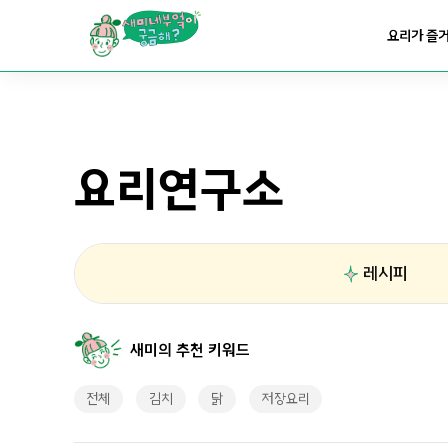
요리가
맛있어지는
부엌
요리가 즐
요리가
건강해지는
부엌
요리연구소
요리가
쉬워지는
부엌
레시피
새미의 추천 키워드
전체
김치
닭
저장요리