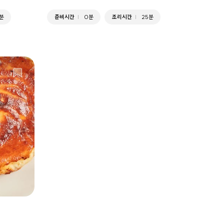
분
준비시간
0분
조리시간
25분