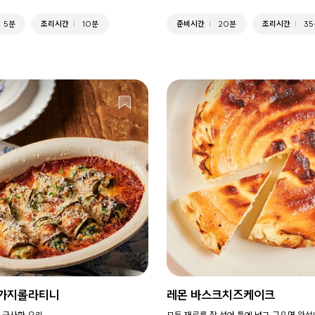
5분
조리시간
10분
준비시간
20분
조리시간
35
 가지롤라티니
레몬 바스크치즈케이크