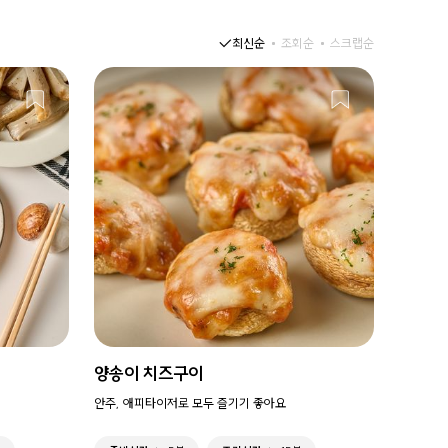
최신순
조회순
스크랩순
양송이 치즈구이
안주, 애피타이저로 모두 즐기기 좋아요