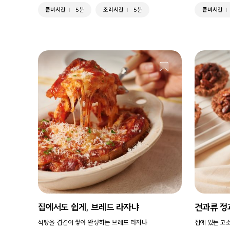
준비시간
5분
조리시간
5분
준비시간
집에서도 쉽게, 브레드 라자냐
견과류 정
식빵을 겹겹이 쌓아 완성하는 브레드 라자냐
집에 있는 고