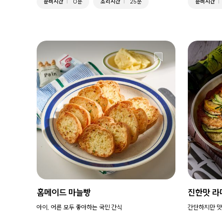
준비시간
0분
조리시간
25분
준비시간
홈메이드 마늘빵
진한맛 라
아이, 어른 모두 좋아하는 국민 간식
간단하지만 맛