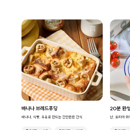
바나나 브레드푸딩
20분 완
바나나, 식빵, 우유로 만드는 간단든든 간식
난, 또띠아 위