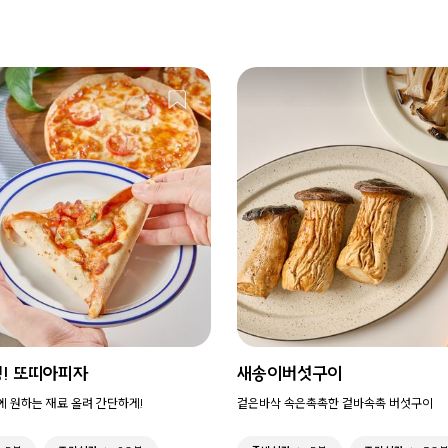
성! 또띠아피자
새송이버섯구이
에 원하는 재료 올려 간단하게!
겉은바삭 속은촉촉한 겉바속촉 버섯구이