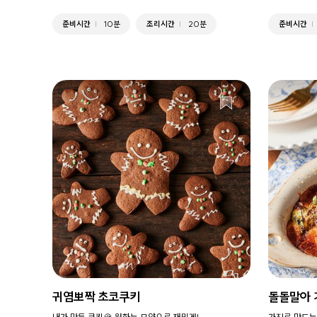
준비시간
10분
조리시간
20분
준비시간
귀염뽀짝 초코쿠키
돌돌말아