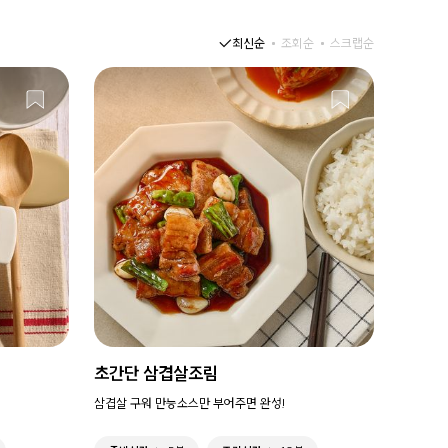
최신순
조회순
스크랩순
초간단 삼겹살조림
삼겹살 구워 만능소스만 부어주면 완성!