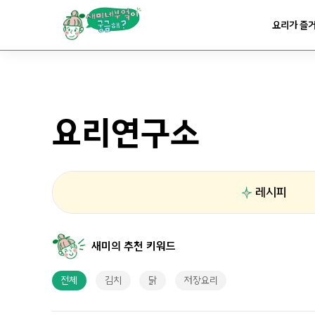
요리가
쉬워지는
부엌
요리가 즐
요리연구소
레시피
새미의 추천 키워드
전체
김치
닭
저장요리