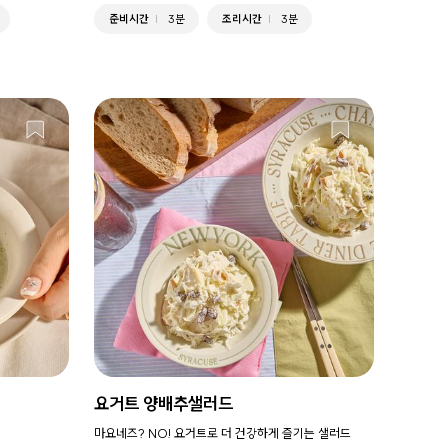
준비시간
3분
조리시간
3분
요거트 양배추샐러드
마요네즈? NO! 요거트로 더 건강하게 즐기는 샐러드