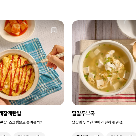
 케찹계란밥
달걀두부국
란밥, 스크램블로 즐겨볼까?
달걀과 두부만 넣어 간단하게 완성!