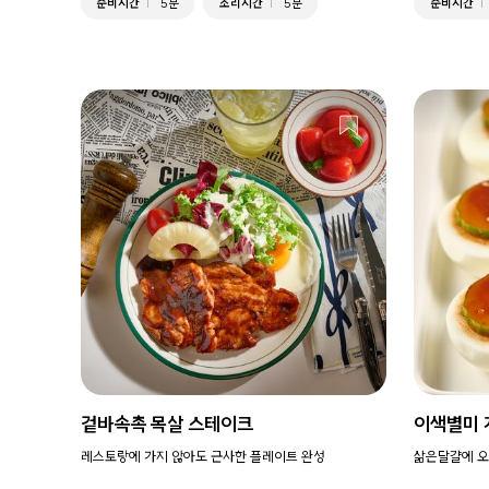
준비시간
5분
조리시간
5분
준비시간
겉바속촉 목살 스테이크
이색별미 
레스토랑에 가지 않아도 근사한 플레이트 완성
삶은달걀에 오