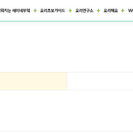
거워지는 새미네부엌
요리초보가이드
요리연구소
요리해요
W