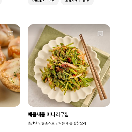
준비시간
5분
조리시간
10분
매콤새콤 미나리무침
초간단 만능소스로 만드는 쉬운 반찬요리