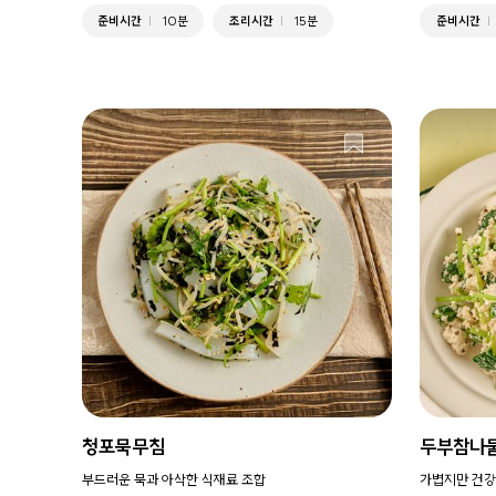
준비시간
10분
조리시간
15분
준비시간
청포묵무침
두부참나
부드러운 묵과 아삭한 식재료 조합
가볍지만 건강