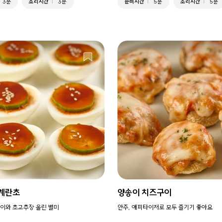
3분
조리시간
3분
준비시간
5분
조리시간
5분
계란초
양송이 치즈구이
이와 초고추장 올린 별미
안주, 애피타이저로 모두 즐기기 좋아요