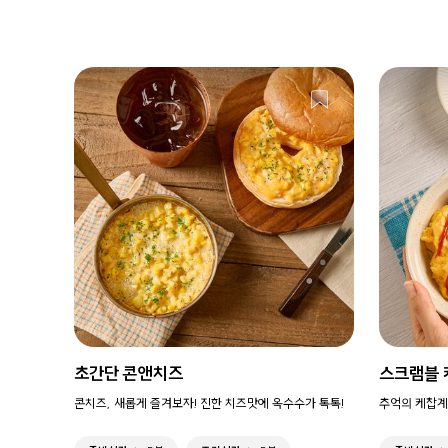
초간단 콘앤치즈
스크램블
콘치즈, 새롭게 즐겨보자! 진한 치즈맛에 옥수수가 톡톡!
추억의 케찹계