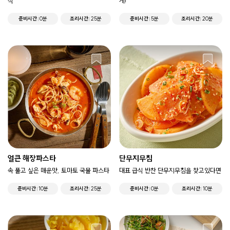
식
게!
준비시간
0분
조리시간
25분
준비시간
5분
조리시간
20분
얼큰 해장파스타
단무지무침
속 풀고 싶은 매운맛, 토마토 국물 파스타
대표 급식 반찬 단무지무침을 찾고있다면
준비시간
10분
조리시간
25분
준비시간
0분
조리시간
10분