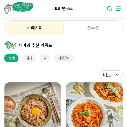
요리가
맛있어지는
부엌
요리연구소
요리가
건강해지는
부엌
레시피
솔루션
요리가
쉬워지는
부엌
새미의 추천 키워드
최신순
전체
김치
닭
저장요리
조회순
스크랩순
최신순