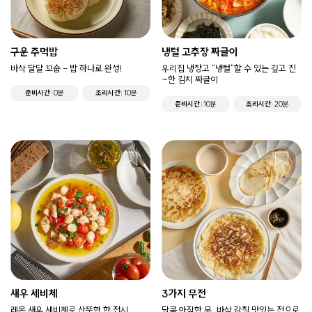
구운 주먹밥
냉털 고추장 짜글이
바삭 달달 꼬숩 - 밥 하나로 완성!
우리집 냉장고 "냉털"할 수 있는 깊고 진
~한 김치 짜글이
준비시간
0분
조리시간
10분
준비시간
10분
조리시간
20분
새우 세비체
3가지 무전
레몬 새우 세비체로 산뜻한 한 접시
달콤 아작한 무, 바삭 감칠 맛있는 전으로