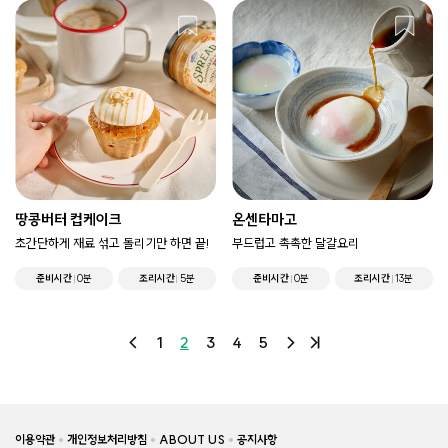
땅콩버터 컵케이크
온센타마고
초간단하게 재료 섞고 돌리기만 하면 끝!
부드럽고 촉촉한 달걀요리
준비시간
0분
조리시간
5분
준비시간
0분
조리시간
13분
1
2
3
4
5
이용약관
개인정보처리방침
ABOUT US
공지사항