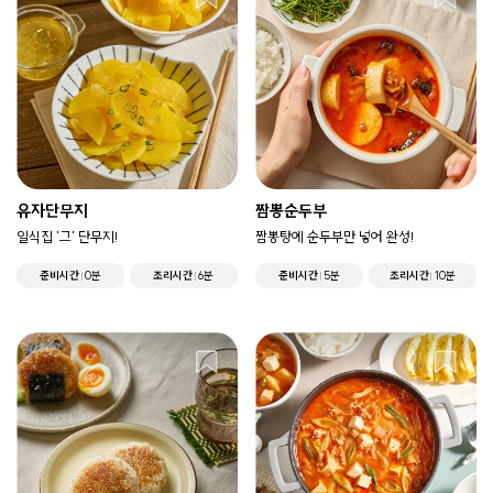
유자단무지
짬뽕순두부
일식집 '그' 단무지!
짬뽕탕에 순두부만 넣어 완성!
준비시간
0분
조리시간
6분
준비시간
5분
조리시간
10분