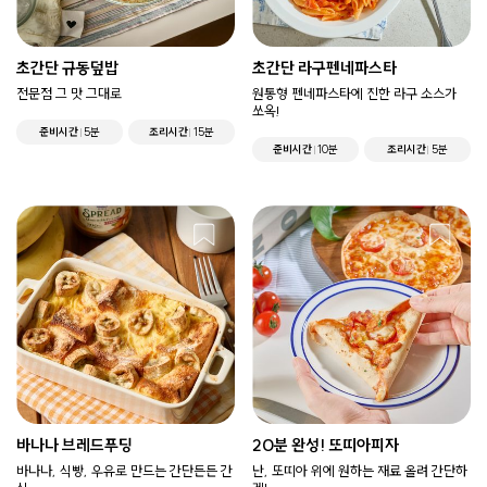
초간단 규동덮밥
초간단 라구펜네파스타
전문점 그 맛 그대로
원통형 펜네파스타에 진한 라구 소스가
쏘옥!
준비시간
5분
조리시간
15분
준비시간
10분
조리시간
5분
바나나 브레드푸딩
20분 완성! 또띠아피자
바나나, 식빵, 우유로 만드는 간단든든 간
난, 또띠아 위에 원하는 재료 올려 간단하