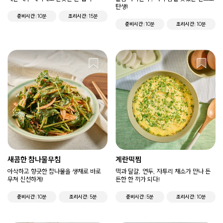
탄생!
준비시간
10분
조리시간
15분
준비시간
10분
조리시간
10분
새콤한 참나물무침
계란떡찜
아삭하고 향긋한 참나물을 생채로 바로
떡과 달걀, 연두, 자투리 채소가 만나 든
무쳐 신선하게!
든한 한 끼가 되다!
준비시간
10분
조리시간
5분
준비시간
5분
조리시간
10분