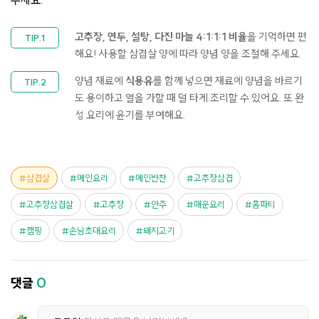
주세요.
고추장, 연두, 설탕, 다진 마늘 4:1:1:1 비율
을 기억하면 편
해요!​ 사용할 삼겹살 양에 따라 양념 양을 조절해 주세요. ​
양념 재료에
식용유
를 함께 넣으면 재료에 양념을 바르기
도 용이하고 열을 가할 때 덜 타게 조리할 수 있어요. 또 완
성 요리에 윤기를 부여해요.​
삼겹살
메인요리
메인반찬
고추장삼겹
고추장삼겹살
고추장
안주
매운요리
홈파티
캠핑
손님초대요리
돼지고기
댓글
0