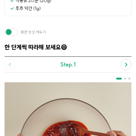
식용유 2스푼 (20g)
후추 약간 (1g)
화면 항상 켜두기
한 단계씩 따라해 보세요😄
Step.1