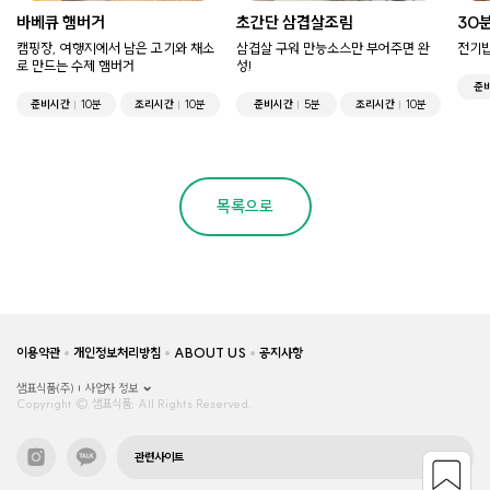
바베큐 햄버거
초간단 삼겹살조림
30
캠핑장, 여행지에서 남은 고기와 채소
삼겹살 구워 만능소스만 부어주면 완
전기밥
로 만드는 수제 햄버거
성!
준
준비시간
10분
조리시간
10분
준비시간
5분
조리시간
10분
목록으로
이용약관
개인정보처리방침
ABOUT US
공지사항
샘표식품(주)
사업자 정보
Copyright © 샘표식품, All Rights Reserved.
관련사이트