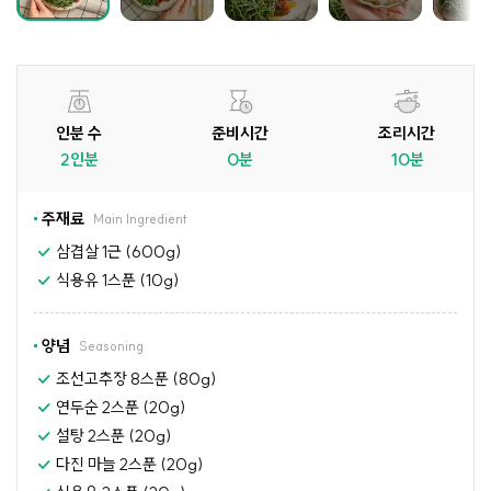
인분 수
준비시간
조리시간
2인분
0분
10분
주재료
Main Ingredient
삼겹살 1근 (600g)
식용유 1스푼 (10g)
양념
Seasoning
조선고추장 8스푼 (80g)
연두순 2스푼 (20g)
설탕 2스푼 (20g)
다진 마늘 2스푼 (20g)