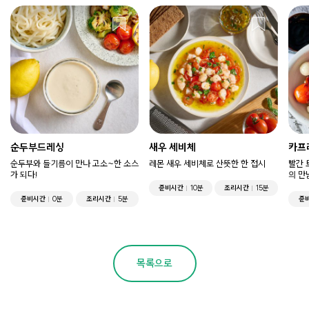
순두부드레싱
새우 세비체
카프
순두부와 들기름이 만나 고소~한 소스
레몬 새우 세비체로 산뜻한 한 접시
빨간 
가 되다!
의 만
준비시간
10분
조리시간
15분
준비시간
0분
조리시간
5분
준
목록으로