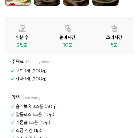
인분 수
준비시간
조리시간
2인분
10분
5분
주재료
Main Ingredient
오이 1개 (200g)
사과 1개 (200g)
양념
Seasoning
올리브유 3스푼 (30g)
알룰로스 1스푼 (10g)
레몬즙 1스푼 (10g)
소금 약간 (1g)