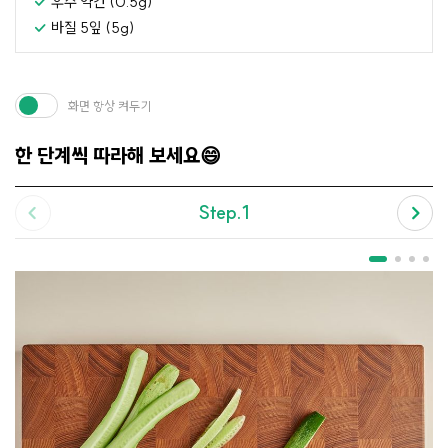
후추 약간 (0.5g)
바질 5잎 (5g)
화면 항상 켜두기
한 단계씩 따라해 보세요😄
Step.1