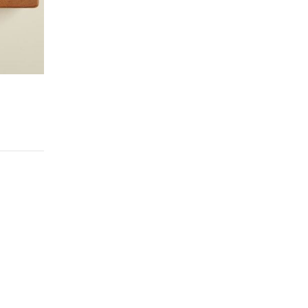
Step 2.
재료 볶기
중불에 예열한 팬에 식용유를 두르고 우삼겹과 양파를 넣어 주세요.
도록 볶아 주세요.