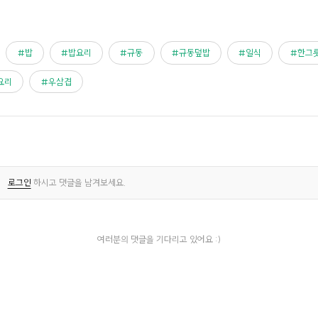
밥
밥요리
규동
규동덮밥
일식
한그
요리
우삼겹
로그인
하시고 댓글을 남겨보세요.
여러분의 댓글을 기다리고 있어요 :)