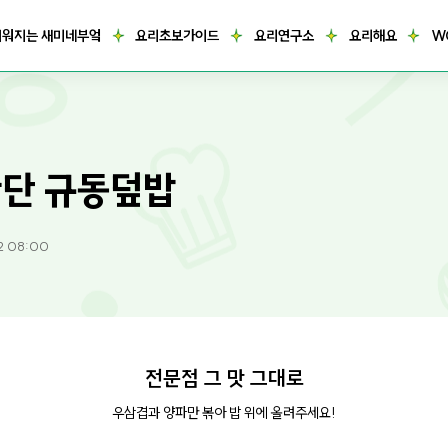
거워지는 새미네부엌
요리초보가이드
요리연구소
요리해요
W
단 규동덮밥
2 08:00
전문점 그 맛 그대로
우삼겹과 양파만 볶아 밥 위에 올려주세요!