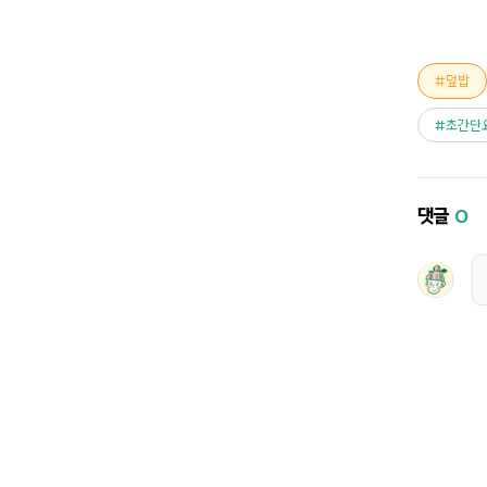
덮밥
초간단
댓글
0