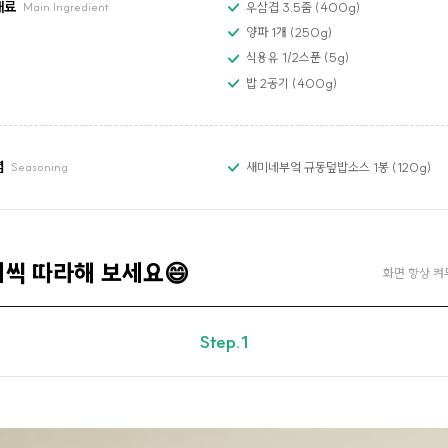
재료
우삼겹 3.5줌 (400g)
Main Ingredient
양파 1개 (250g)
식용유 1/2스푼 (5g)
밥 2공기 (400g)
념
새미네부엌 규동덮밥소스 1봉 (120g)
Seasoning
계씩 따라해 보세요😄
화면 항상 켜
Step.1