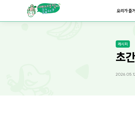
요리가
맛있어지는
부엌
요리가 즐
요리가
건강해지는
부엌
레시피
요리가
쉬워지는
부엌
초간
2026.05.1