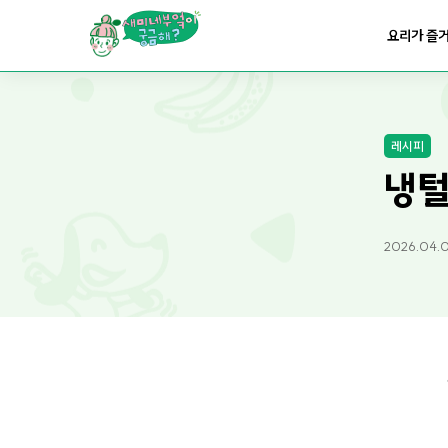
요리가
맛있어지는
부엌
요리가 즐
요리가
건강해지는
부엌
레시피
요리가
쉬워지는
부엌
냉털
2026.04.