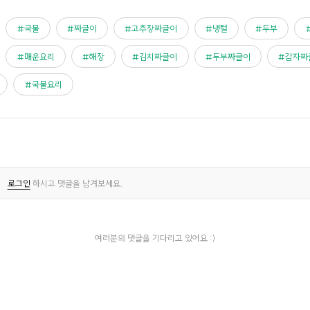
국물
짜글이
고추장짜글이
냉털
두부
매운요리
해장
김치짜글이
두부짜글이
감자짜
국물요리
로그인
하시고 댓글을 남겨보세요.
여러분의 댓글을 기다리고 있어요 :)