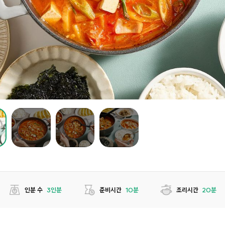
인분 수
3인분
준비시간
10분
조리시간
20분