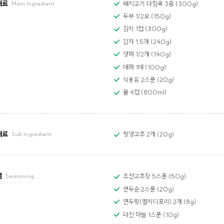
재료
돼지고기 다짐육 3줌 (300g)
Main Ingredient
두부 1/2모 (150g)
김치 1컵 (300g)
감자 1.5개 (240g)
양파 1/2개 (140g)
대파 1대 (100g)
식용유 2스푼 (20g)
물 4컵 (800ml)
재료
청양고추 2개 (20g)
Sub Ingredient
념
조선고추장 5스푼 (50g)
Seasoning
연두순 2스푼 (20g)
연두링(멸치디포리) 2개 (8g)
다진 마늘 1스푼 (10g)