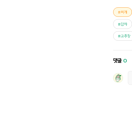
찌개
감자
고추장
댓글
0