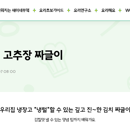
거워지는 새미네부엌
요리초보가이드
요리연구소
요리해요
W
 고추장 짜글이
07 08:00
우리집 냉장고 "냉털"할 수 있는 깊고 진~한 김치 짜글
감칠맛 낼 수 있는 양념 팁까지 배워가요.