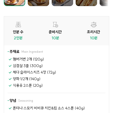
인분 수
준비시간
조리시간
2인분
10분
10분
주재료
Main Ingredient
햄버거번 2개 (120g)
삼겹살 3줄 (300g)
체다 슬라이스치즈 4장 (72g)
양파 1/2개 (140g)
식용유 2스푼 (20g)
양념
Seasoning
폰타나 스모키 비비큐 치킨&립 소스 4스푼 (40g)