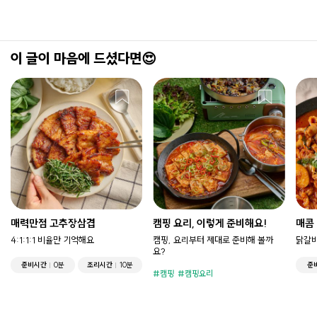
이 글이 마음에 드셨다면😍
매력만점 고추장삼겹
캠핑 요리, 이렇게 준비해요!
매콤
4:1:1:1 비율만 기억해요
캠핑, 요리부터 제대로 준비해 볼까
닭갈비
요?
준비시간
0분
조리시간
10분
준
캠핑
캠핑요리