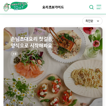
최신순
요리가
맛있어지는
부엌
요리초보가이드
조회순
요리가
건강해지는
부엌
스크랩순
최신순
요리가
쉬워지는
부엌
손님초대요리 첫걸음,
양식으로 시작해봐요
8