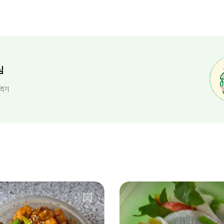
님
 먹기