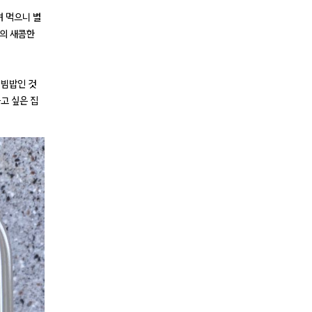
 먹으니 별
치의 새콤한
비빔밥인 것
고 싶은 집