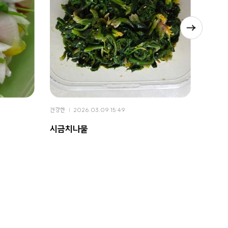
건강한
2026.03.09 15:49
건강한
시금치나물
봄동