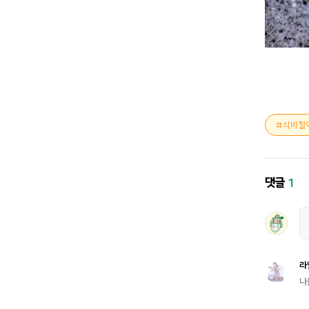
식비절
댓글
1
라
나