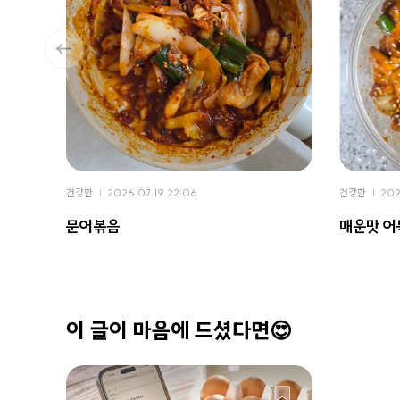
건강한
2026.07.19 22:06
건강한
202
문어볶음
매운맛 
이 글이 마음에 드셨다면😍