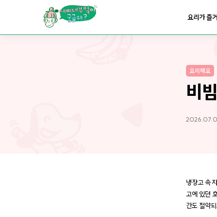
요리가
맛있어지는
부엌
요리가 즐
요리가
건강해지는
부엌
요리해요
요리가
쉬워지는
부엌
비
2026.07.0
냉장고 속 
고에 있던 호
간도 절약되