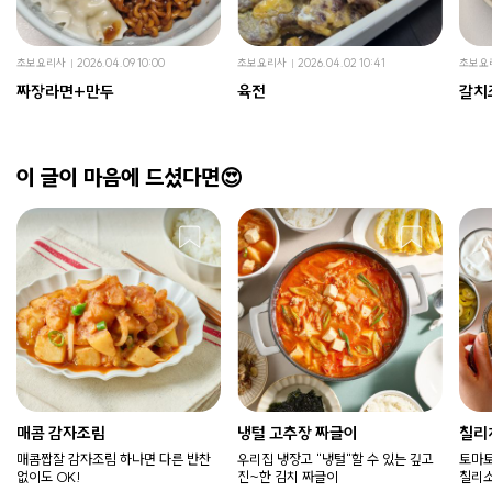
초보요리사
2026.04.09 10:00
초보요리사
2026.04.02 10:41
초보요
짜장라면+만두
육전
갈치
이 글이 마음에 드셨다면😍
매콤 감자조림
냉털 고추장 짜글이
칠리
매콤짭잘 감자조림 하나면 다른 반찬
우리집 냉장고 "냉털"할 수 있는 깊고
토마토
없이도 OK!
진~한 김치 짜글이
칠리소