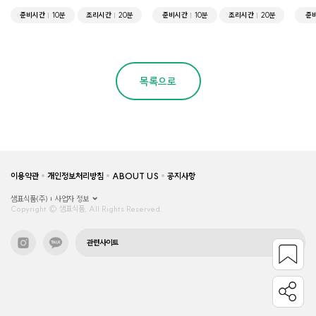
준비시간
10분
조리시간
20분
준비시간
10분
조리시간
20분
준
목록으로
이용약관
개인정보처리방침
ABOUT US
공지사항
샘표식품(주)
사업자 정보
Copyright © 샘표식품, All Rights Reserved.
관련사이트