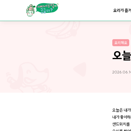
요리가
맛있어지는
부엌
요리가 즐
요리가
건강해지는
부엌
요리해요
요리가
쉬워지는
부엌
오늘
2026.06.1
오늘은 내가
내가 좋아하
샌드위치를