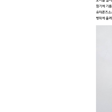
오이를 썰어
참기에 기름
유자폰즈소
빵위에 올려