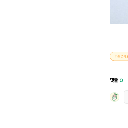
즐겁게
댓글
0