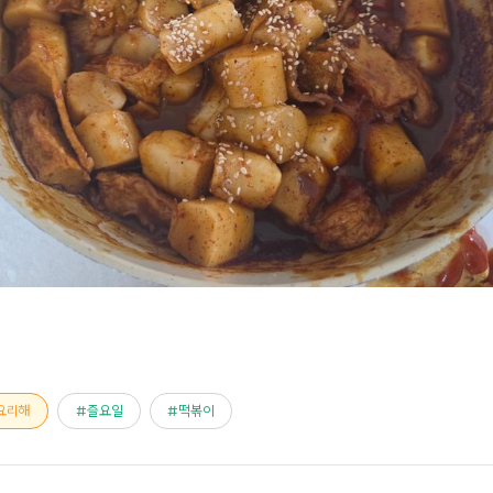
요리해
즐요일
떡볶이