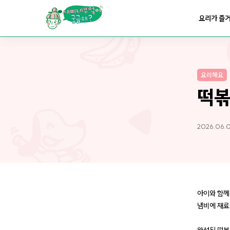
요리가
맛있어지는
부엌
요리가 즐
요리가
건강해지는
부엌
요리해요
요리가
쉬워지는
부엌
떡
2026.06.0
아이와 함께
냄비에 재료