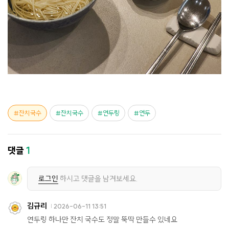
잔치국수
잔치국수
연두링
연두
댓글
1
로그인
하시고 댓글을 남겨보세요.
김규리
2026-06-11 13:51
연두링 하나만 잔치 국수도 정말 뚝딱 만들수 있네요