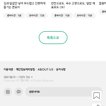
김과 달걀만 넣어 부드럽고 간편하게
반찬으로도, 국수 고명으로도, 덮밥 재
깔끔하
즐기는 면요리
료로도 OK!
준
준비시간
5분
조리시간
12분
준비시간
10분
조리시간
15분
목록으로
이용약관
개인정보처리방침
ABOUT US
공지사항
샘표식품(주)
사업자 정보
Copyright © 샘표식품, All Rights Reserved.
관련사이트