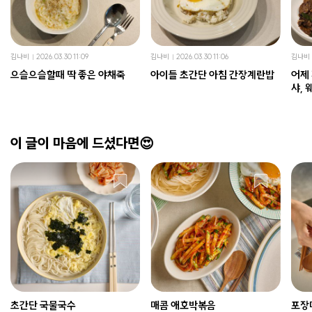
김나비
2026.03.30 11:09
김나비
2026.03.30 11:06
김나비
으슬으슬할때 딱 좋은 야채죽
아이들 초간단 아침 간장계란밥
어제
샤,
이 글이 마음에 드셨다면😍
초간단 국물국수
매콤 애호박볶음
포장